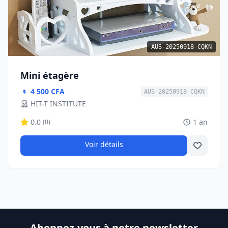
AUS-20250918-CQKN
Mini étagère
4 500 CFA
AUS-20250918-CQKN
HIT-T INSTITUTE
0.0
1 an
(0)
Voir détails
Abonnez-vous à notre newsletter